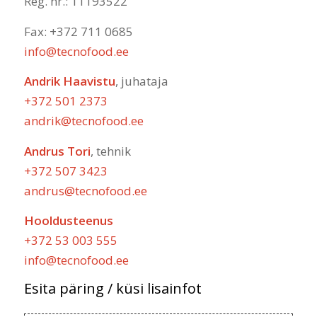
Reg. nr.: 11193522
Fax: +372 711 0685
info@tecnofood.ee
Andrik Haavistu
, juhataja
+372 501 2373
andrik@tecnofood.ee
Andrus Tori
, tehnik
+372 507 3423
andrus@tecnofood.ee
Hooldusteenus
+372 53 003 555
info@tecnofood.ee
Esita päring / küsi lisainfot