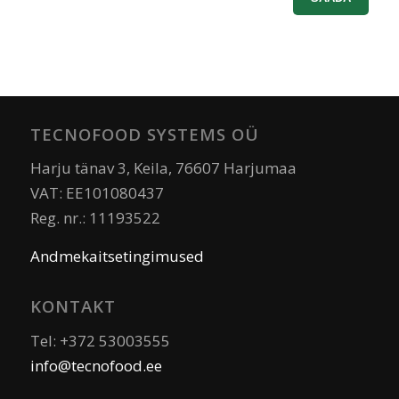
TECNOFOOD SYSTEMS OÜ
Harju tänav 3, Keila, 76607 Harjumaa
VAT: EE101080437
Reg. nr.: 11193522
Andmekaitsetingimused
KONTAKT
Tel: +372 53003555
info@tecnofood.ee