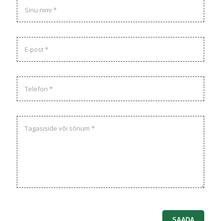
Nimi
E-
post
Telefon
Sõnum
Please leave this field empty.