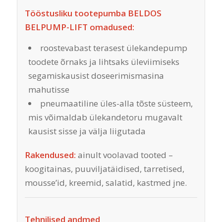
Tööstusliku tootepumba BELDOS
BELPUMP-LIFT omadused:
roostevabast terasest ülekandepump
toodete õrnaks ja lihtsaks üleviimiseks
segamiskausist doseerimismasina
mahutisse
pneumaatiline üles-alla tõste süsteem,
mis võimaldab ülekandetoru mugavalt
kausist sisse ja välja liigutada
Rakendused:
ainult voolavad tooted –
koogitainas, puuviljatäidised, tarretised,
mousse’id, kreemid, salatid, kastmed jne.
Tehnilised andmed