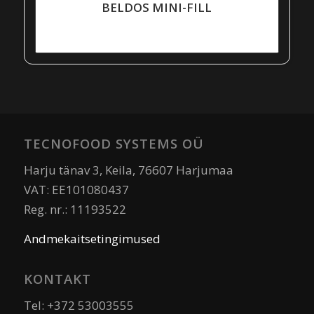
BELDOS MINI-FILL
TECNOFOOD SYSTEMS OÜ
Harju tänav 3, Keila, 76607 Harjumaa
VAT: EE101080437
Reg. nr.: 11193522
Andmekaitsetingimused
KONTAKT
Tel: +372 53003555