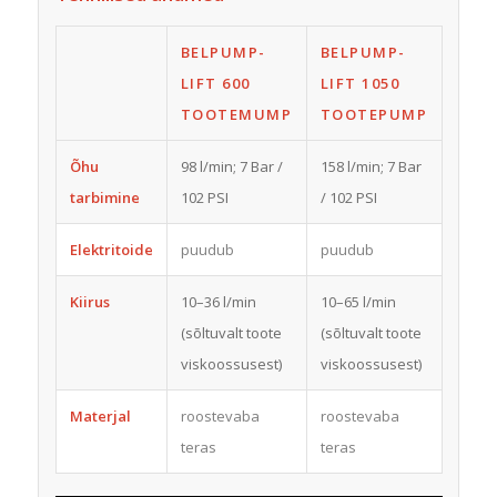
BELPUMP-
BELPUMP-
LIFT 600
LIFT 1050
TOOTEMUMP
TOOTEPUMP
Õhu
98 l/min; 7 Bar /
158 l/min; 7 Bar
tarbimine
102 PSI
/ 102 PSI
Elektritoide
puudub
puudub
Kiirus
10–36 l/min
10–65 l/min
(sõltuvalt toote
(sõltuvalt toote
viskoossusest)
viskoossusest)
Materjal
roostevaba
roostevaba
teras
teras