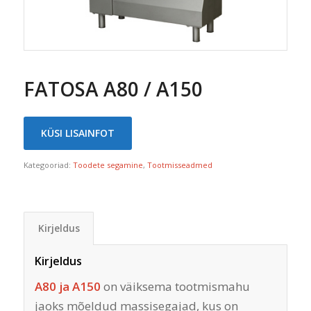
FATOSA A80 / A150
KÜSI LISAINFOT
Kategooriad:
Toodete segamine
,
Tootmisseadmed
Kirjeldus
Kirjeldus
A80 ja A150
on väiksema tootmismahu
jaoks mõeldud massisegajad, kus on