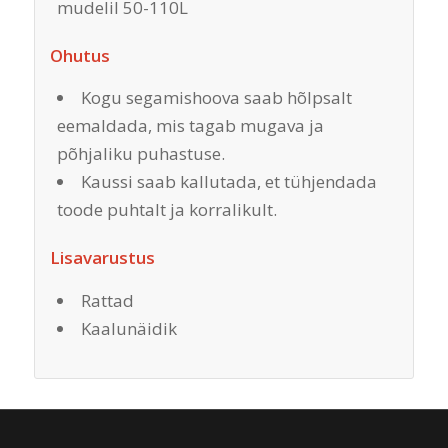
mudelil 50-110L
Ohutus
Kogu segamishoova saab hõlpsalt
eemaldada, mis tagab mugava ja
põhjaliku puhastuse.
Kaussi saab kallutada, et tühjendada
toode puhtalt ja korralikult.
Lisavarustus
Rattad
Kaalunäidik