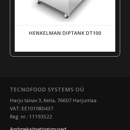
HENKELMAN DIPTANK DT100
TECNOFOOD SYSTEMS OÜ
Harju tänav 3, Keila, 76607 Harjumaa
VAT: EE101080437
Reg. nr.: 11193522
Andmekaitsetingimused