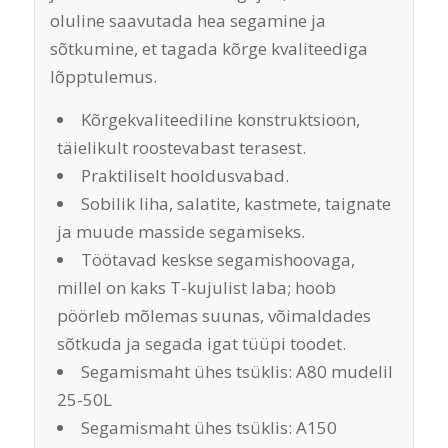
oluline saavutada hea segamine ja
sõtkumine, et tagada kõrge kvaliteediga
lõpptulemus.
Kõrgekvaliteediline konstruktsioon,
täielikult roostevabast terasest.
Praktiliselt hooldusvabad.
Sobilik liha, salatite, kastmete, taignate
ja muude masside segamiseks.
Töötavad keskse segamishoovaga,
millel on kaks T-kujulist laba; hoob
pöörleb mõlemas suunas, võimaldades
sõtkuda ja segada igat tüüpi toodet.
Segamismaht ühes tsüklis: A80 mudelil
25-50L
Segamismaht ühes tsüklis: A150