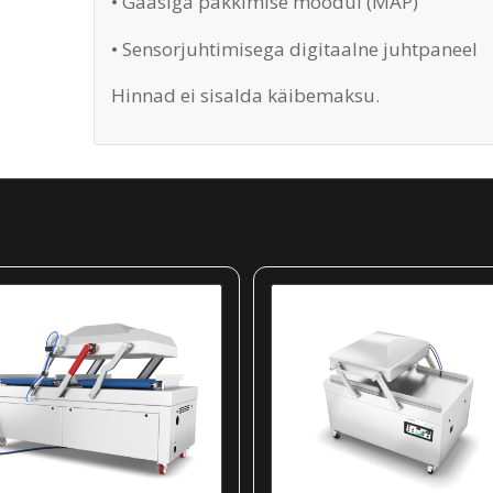
• Gaasiga pakkimise moodul (MAP)
• Sensorjuhtimisega digitaalne juhtpaneel
Hinnad ei sisalda käibemaksu.