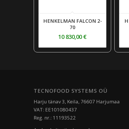
HENKELMAN FALCON 2-
H
70
10 830,00
€
TECNOFOOD SYSTEMS OÜ
Harju tänav 3, Keila, 76607 Harjumaa
VAT: EE101080437
Reg. nr.: 11193522