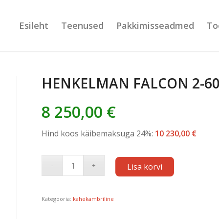
Esileht
Teenused
Pakkimisseadmed
To
HENKELMAN FALCON 2-6
8 250,00
€
Hind koos käibemaksuga 24%:
10 230,00
€
Lisa korvi
Kategooria:
kahekambriline