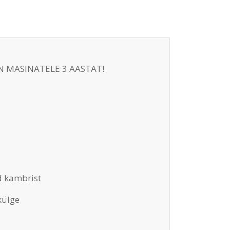
N MASINATELE 3 AASTAT!
d kambrist
külge