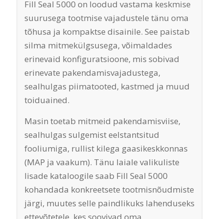
Fill Seal 5000 on loodud vastama keskmise
suurusega tootmise vajadustele tänu oma
tõhusa ja kompaktse disainile. See paistab
silma mitmekülgsusega, võimaldades
erinevaid konfiguratsioone, mis sobivad
erinevate pakendamisvajadustega,
sealhulgas piimatooted, kastmed ja muud
toiduained.
Masin toetab mitmeid pakendamisviise,
sealhulgas sulgemist eelstantsitud
fooliumiga, rullist kilega gaasikeskkonnas
(MAP ja vaakum). Tänu laiale valikuliste
lisade kataloogile saab Fill Seal 5000
kohandada konkreetsete tootmisnõudmiste
järgi, muutes selle paindlikuks lahenduseks
ettevõtetele, kes soovivad oma