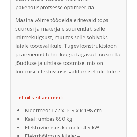
pakendusprotsesse optimeerida.
Masina võime töödelda erinevaid topsi
suurusi ja materjale suurendab selle
mitmekülgsust, muutes selle sobivaks
laiale tootevalikule. Tugev konstruktsioon
ja arenenud tehnoloogia tagavad töökindla
jõudluse ja ühtlase tootmise, mis on
tootmise efektiivsuse säilitamisel ülioluline.
Tehnilised andmed:
Mõõtmed: 172 x 169 x k 198 cm
Kaal: umbes 850 kg
Elektrivõimsus kaanele: 4,5 kW
Elektrivõimsus kilele: –