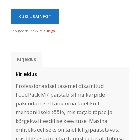
KÜSI LISAINFOT
Kategooria:
pakkimisliiniga
Kirjeldus
Kirjeldus
Professionaalsel tasemel disainitud
FoodPack M7 paistab silma karpide
pakendamisel tänu oma täielikult
mehaanilisele tööle, mis tagab täpse ja
kõrgekvaliteedilise keevituse. Masina
eriliseks eeliseks on täielik ligipääsetavus,
mis lihtsustab puhastamist ja tagab tõhusa