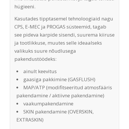
hügieeni.
Kasutades tipptasemel tehnoloogiaid nagu
CPS, E-MEC ja PROGAS süsteemid, tagab
see pideva karpide sisendi, suurema kiiruse
ja tootlikkuse, muutes selle ideaalseks
valikuks suure nõudlusega
pakendustöödeks:
ainult keevitus
gaasiga pakkimine (GASFLUSH)
MAP/ATP (modifitseeritud atmosfääris
pakendamine / aktiivne pakendamine)
vaakumpakendamine
SKIN pakendamine (OVERSKIN,
EXTRASKIN)