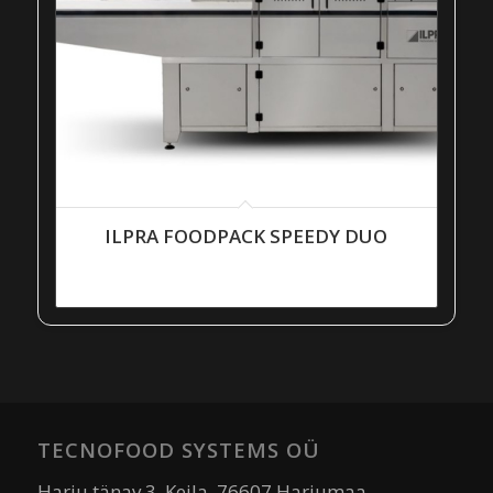
ILPRA FOODPACK SPEEDY DUO
TECNOFOOD SYSTEMS OÜ
Harju tänav 3, Keila, 76607 Harjumaa