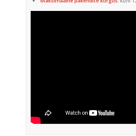
Maksimaalne pakendite kõrgus:
kuni 