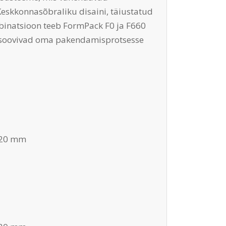
eskkonnasõbraliku disaini, täiustatud
inatsioon teeb FormPack F0 ja F660
es soovivad oma pakendamisprotsesse
120 mm