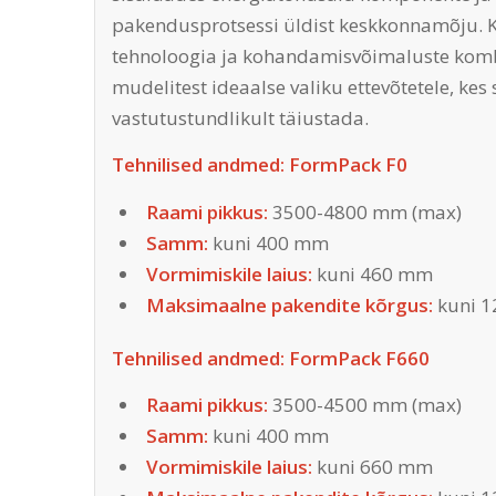
pakendusprotsessi üldist keskkonnamõju. K
tehnoloogia ja kohandamisvõimaluste komb
mudelitest ideaalse valiku ettevõtetele, k
vastutustundlikult täiustada.
Tehnilised andmed: FormPack F0
Raami pikkus:
3500-4800 mm (max)
Samm:
kuni 400 mm
Vormimiskile laius:
kuni 460 mm
Maksimaalne pakendite kõrgus:
kuni 
Tehnilised andmed: FormPack F660
Raami pikkus:
3500-4500 mm (max)
Samm:
kuni 400 mm
Vormimiskile laius:
kuni 660 mm