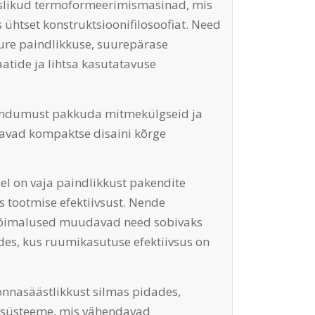
tuslikud termoformeerimismasinad, mis
ühtset konstruktsioonifilosoofiat. Need
ure paindlikkuse, suurepärase
tide ja lihtsa kasutatavuse
endumust pakkuda mitmekülgseid ja
avad kompaktse disaini kõrge
llel on vaja paindlikkust pakendite
s tootmise efektiivsust. Nende
võimalused muudavad need sobivaks
udes, kus ruumikasutuse efektiivsus on
onnasäästlikkust silmas pidades,
 süsteeme, mis vähendavad