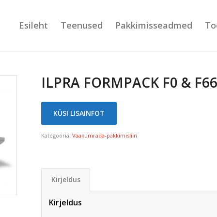
Esileht
Teenused
Pakkimisseadmed
To
ILPRA FORMPACK F0 & F6
KÜSI LISAINFOT
Kategooria:
Vaakumrada-pakkimisliin
Kirjeldus
Kirjeldus