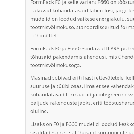
FormPack F0 ja selle variant F660 on töös
pakuvad kohandatavaid lahendusi, järgides 
mudelid on loodud väikese energiakulu, su
tootmisvõimekuse, standardiseeritud formaa
põhimõttel.
FormPack F0 ja F660 esindavad ILPRA püh
tõhusaid pakendamislahendusi, mis ühend
tootmisvõimekusega.
Masinad sobivad eriti hästi ettevõtetele, ke
suuruse ja tüübi osas, ilma et see vähendak
kohandatavad formaadid ja integreerimis
paljude rakenduste jaoks, eriti tööstushar
oluline.
Lisaks on F0 ja F660 mudelid loodud keskk
sisaldades energiatõhusaid komponente ja