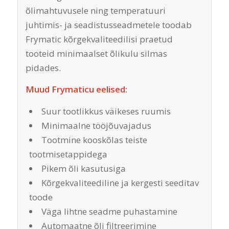
õlimahtuvusele ning temperatuuri
juhtimis- ja seadistusseadmetele toodab
Frymatic kõrgekvaliteedilisi praetud
tooteid minimaalset õlikulu silmas
pidades.
Muud Frymaticu eelised:
Suur tootlikkus väikeses ruumis
Minimaalne tööjõuvajadus
Tootmine kooskõlas teiste
tootmisetappidega
Pikem õli kasutusiga
Kõrgekvaliteediline ja kergesti seeditav
toode
Väga lihtne seadme puhastamine
Automaatne õli filtreerimine