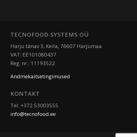
TECNOFOOD SYSTEMS OÜ
Harju tänav 3, Keila, 76607 Harjumaa
VAT: EE101080437
Reg. nr.: 11193522
Andmekaitsetingimused
KONTAKT
Tel: +372 53003555
info@tecnofood.ee