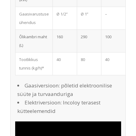
Gaasivarustuse
Ø 1/2”
Ø 1”
–
–
ühendus
Õlikambri maht
160
290
100
1
(L)
Tootlikkus
40
80
40
6
tunnis (kg/h)*
Gaasiversioon: põletid elektroonilise
süüte ja turvaanduriga
Elektriversioon: Incoloy terasest
kütteelemendid