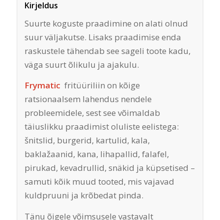
Kirjeldus
Suurte koguste praadimine on alati olnud
suur väljakutse. Lisaks praadimise enda
raskustele tähendab see sageli toote kadu,
väga suurt õlikulu ja ajakulu.
Frymatic
fritüüriliin on kõige
ratsionaalsem lahendus nendele
probleemidele, sest see võimaldab
täiuslikku praadimist oluliste eelistega:
šnitslid, burgerid, kartulid, kala,
baklažaanid, kana, lihapallid, falafel,
pirukad, kevadrullid, snäkid ja küpsetised –
samuti kõik muud tooted, mis vajavad
kuldpruuni ja krõbedat pinda.
Tänu õigele võimsusele vastavalt