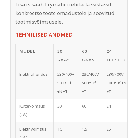
Lisaks saab Frymaticu ehitada vastavalt
konkreetse toote omadustele ja soovitud
tootmisvõimsusele.
TEHNILISED ANDMED
MUDEL
30
60
24
3
GAAS
GAAS
ELEKTER
E
Elektriühendus
230/400V
230/400V
230/400V
2
50Hz 3f
50Hz 3f
50Hz 3f +N
50
+N +T
+T
+T
+
Küttevõimsus
30
60
24
3
(kW)
Elektrivõimsus
1,5
1,5
25
3
(kW)