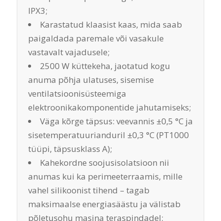
IPX3;
Karastatud klaasist kaas, mida saab
paigaldada paremale või vasakule
vastavalt vajadusele;
2500 W küttekeha, jaotatud kogu
anuma põhja ulatuses, sisemise
ventilatsioonisüsteemiga
elektroonikakomponentide jahutamiseks;
Väga kõrge täpsus: veevannis ±0,5 °C ja
sisetemperatuurianduril ±0,3 °C (PT1000
tüüpi, täpsusklass A);
Kahekordne soojusisolatsioon nii
anumas kui ka perimeeterraamis, mille
vahel silikoonist tihend – tagab
maksimaalse energiasäästu ja välistab
põletusohu masina teraspindadel;