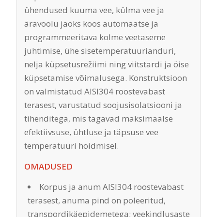
ühendused kuuma vee, külma vee ja
äravoolu jaoks koos automaatse ja
programmeeritava kolme veetaseme
juhtimise, ühe sisetemperatuurianduri,
nelja küpsetusrežiimi ning viitstardi ja öise
küpsetamise võimalusega. Konstruktsioon
on valmistatud AISI304 roostevabast
terasest, varustatud soojusisolatsiooni ja
tihenditega, mis tagavad maksimaalse
efektiivsuse, ühtluse ja täpsuse vee
temperatuuri hoidmisel.
OMADUSED
Korpus ja anum AISI304 roostevabast
terasest, anuma pind on poleeritud,
transpordikäepidemetega; veekindlusaste