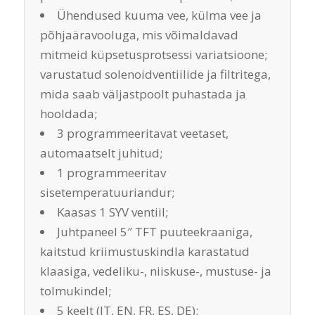
Ühendused kuuma vee, külma vee ja
põhjaäravooluga, mis võimaldavad
mitmeid küpsetusprotsessi variatsioone;
varustatud solenoidventiilide ja filtritega,
mida saab väljastpoolt puhastada ja
hooldada;
3 programmeeritavat veetaset,
automaatselt juhitud;
1 programmeeritav
sisetemperatuuriandur;
Kaasas 1 SYV ventiil;
Juhtpaneel 5″ TFT puuteekraaniga,
kaitstud kriimustuskindla karastatud
klaasiga, vedeliku-, niiskuse-, mustuse- ja
tolmukindel;
5 keelt (IT, EN, FR, ES, DE);