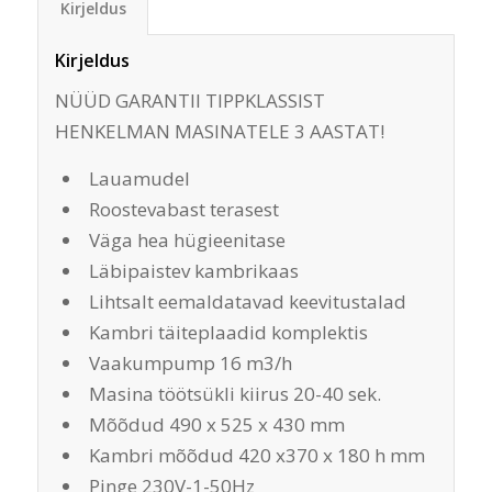
Kirjeldus
Kirjeldus
NÜÜD GARANTII TIPPKLASSIST
HENKELMAN MASINATELE 3 AASTAT!
Lauamudel
Roostevabast terasest
Väga hea hügieenitase
Läbipaistev kambrikaas
Lihtsalt eemaldatavad keevitustalad
Kambri täiteplaadid komplektis
Vaakumpump 16 m3/h
Masina töötsükli kiirus 20-40 sek.
Mõõdud 490 x 525 x 430 mm
Kambri mõõdud 420 x370 x 180 h mm
Pinge 230V-1-50Hz