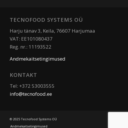
TECNOFOOD SYSTEMS OÜ
Harju tänav 3, Keila, 76607 Harjumaa
VAT: EE101080437
Reg. nr.: 11193522
Andmekaitsetingimused
KONTAKT
Tel: +372 53003555
info@tecnofood.ee
© 2025 Tecnofood Systems OÜ
Andmekaitsetingimused