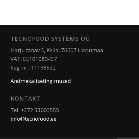
TECNOFOOD SYSTEMS OÜ
Harju tänav 3, Keila, 76607 Harjumaa
VAT: EE101080437
Reg. nr.: 11193522
Andmekaitsetingimused
KONTAKT
Tel: +372 53003555
info@tecnofood.ee