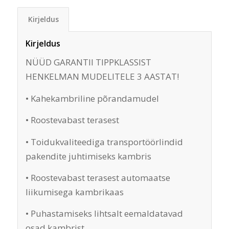
Kirjeldus
Kirjeldus
NÜÜD GARANTII TIPPKLASSIST
HENKELMAN MUDELITELE 3 AASTAT!
• Kahekambriline põrandamudel
• Roostevabast terasest
• Toidukvaliteediga transportöörlindid
pakendite juhtimiseks kambris
• Roostevabast terasest automaatse
liikumisega kambrikaas
• Puhastamiseks lihtsalt eemaldatavad
osad kambrist