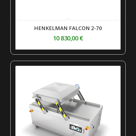
HENKELMAN FALCON 2-70
10 830,00
€