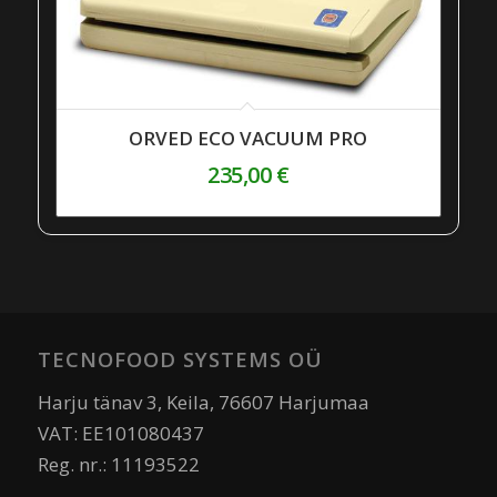
ORVED ECO VACUUM PRO
235,00
€
TECNOFOOD SYSTEMS OÜ
Harju tänav 3, Keila, 76607 Harjumaa
VAT: EE101080437
Reg. nr.: 11193522