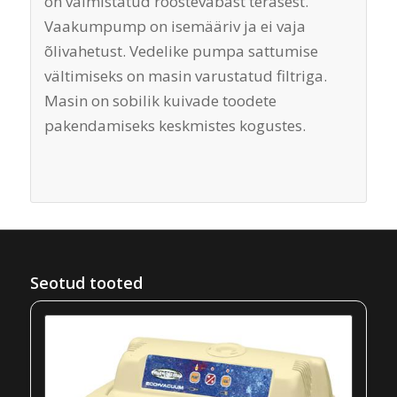
on valmistatud roostevabast terasest.
Vaakumpump on isemääriv ja ei vaja
õlivahetust. Vedelike pumpa sattumise
vältimiseks on masin varustatud filtriga.
Masin on sobilik kuivade toodete
pakendamiseks keskmistes kogustes.
Seotud tooted