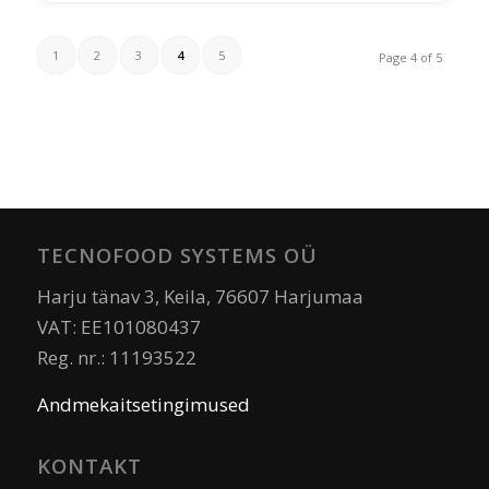
1
2
3
4
5
Page 4 of 5
TECNOFOOD SYSTEMS OÜ
Harju tänav 3, Keila, 76607 Harjumaa
VAT: EE101080437
Reg. nr.: 11193522
Andmekaitsetingimused
KONTAKT